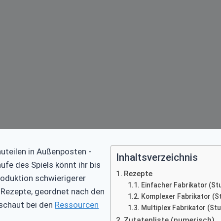
uteilen in Außenposten -
Inhaltsverzeichnis
fe des Spiels könnt ihr bis
Rezepte
Produktion schwierigerer
Einfacher Fabrikator (St
or-Rezepte, geordnet nach den
Komplexer Fabrikator (St
 schaut bei den
Ressourcen
Multiplex Fabrikator (Stu
Zutatenliste (numerisch)