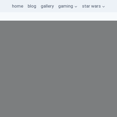
home
blog
gallery
gaming
star wars