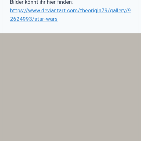
Bilder könnt ihr hier finden:
https://www.deviantart.com/theorigin79/gallery/9
2624993/star-wars