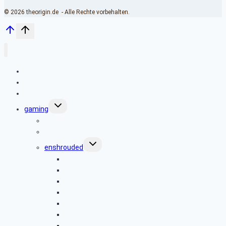
© 2026 theorigin.de - Alle Rechte vorbehalten.
home
blog
gallery
Untermenü
gaming
umschalten
releases
Dune Awakening Lore
Untermenü
enshrouded
umschalten
roadmap & updates
all artstyles, decorations & material tier list
all building blocks
building tutorials
Enshrouded title pixelart
Enshrouded – 30+ hours of building
Enshrouded – Barad Dúr – 70+ hours build