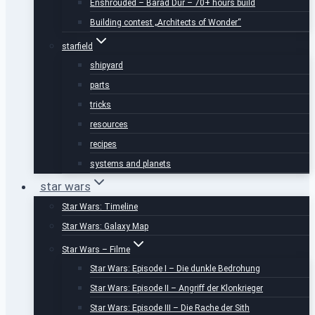
Enshrouded – Barad Dúr – 70+ hours build
Building contest „Architects of Wonder“
starfield
shipyard
parts
tricks
resources
recipes
systems and planets
star wars
Star Wars: Timeline
Star Wars: Galaxy Map
Star Wars – Filme
Star Wars: Episode I – Die dunkle Bedrohung
Star Wars: Episode II – Angriff der Klonkrieger
Star Wars: Episode III – Die Rache der Sith