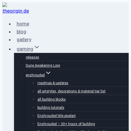
Zum
Inhalt
springen
home
blog
gallery
gaming
releases
Dune Awakening Lore
enshrouded
roadmap & updates
all artstyles, decorations & material tier list
all building blocks
building tutorials
Enshrouded title pixelart
Enshrouded – 30+ hours of building