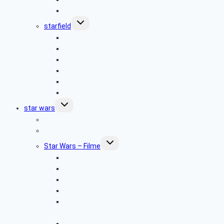
Building contest „Architects of Wonder“
Untermenü
starfield
umschalten
shipyard
parts
tricks
resources
recipes
systems and planets
Untermenü
star wars
umschalten
Star Wars: Timeline
Star Wars: Galaxy Map
Untermenü
Star Wars – Filme
umschalten
Star Wars: Episode I – Die dunkle Bedrohung
Star Wars: Episode II – Angriff der Klonkrieger
Star Wars: Episode III – Die Rache der Sith
Star Wars: Episode IV – Eine neue Hoffnung
Star Wars: Episode V – Das Imperium schlägt
zurück
Star Wars: Episode VI – Die Rückkehr der Jedi-